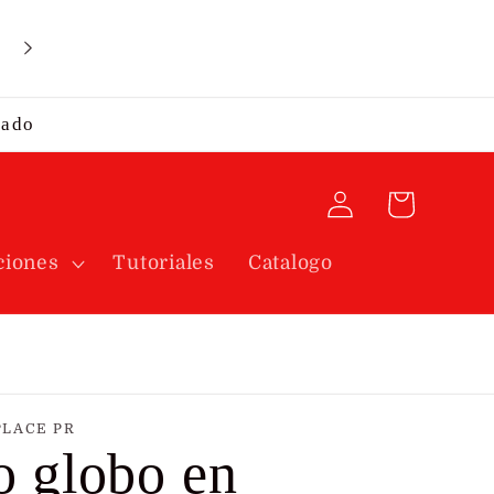
Envíos por correo se envían diariamente. Estamos
ubicados en la Calle Bulgaria 721 Puerto Nuevo, S
Juan.
rado
Iniciar
Carrito
sesión
ciones
Tutoriales
Catalogo
PLACE PR
o globo en