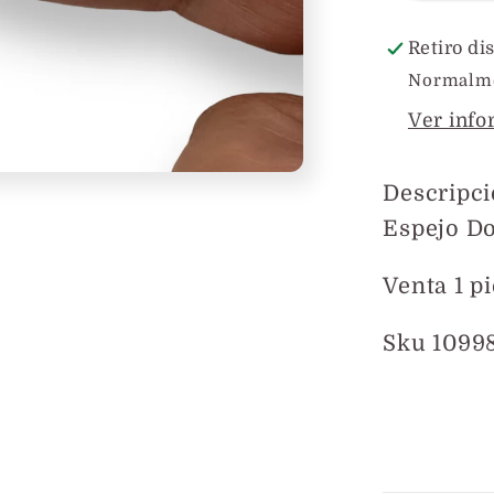
Acrílic
co
Retiro di
Espejo
Normalmen
Ver info
Descripci
Espejo D
Venta 1 p
Sku 1099
Compar