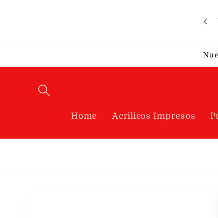
Ir
directamente
al contenido
Nue
Home
Acrilicos Impresos
P
Ir
directamente
a la
información