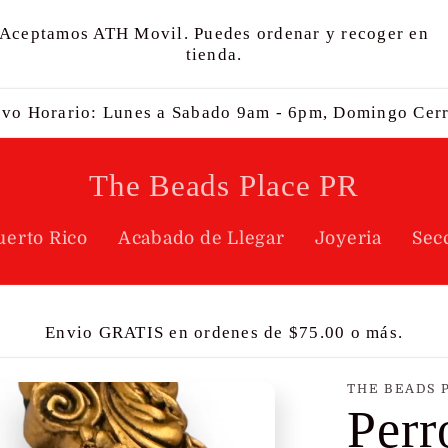
Aceptamos ATH Movil. Puedes ordenar y recoger en
tienda.
vo Horario: Lunes a Sabado 9am - 6pm, Domingo Cer
The Beads Place PR
uerto Rico
Acabado de Llegar
Joyeria
Sec
Envio GRATIS en ordenes de $75.00 o más.
THE BEADS 
Perr