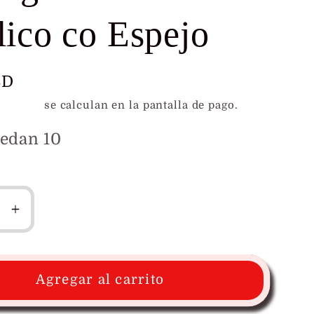
lico co Espejo
SD
l
e envío
se calculan en la pantalla de pago.
uedan 10
r
Aumentar
ad
cantidad
para
Perro
Agregar al carrito
globo
en