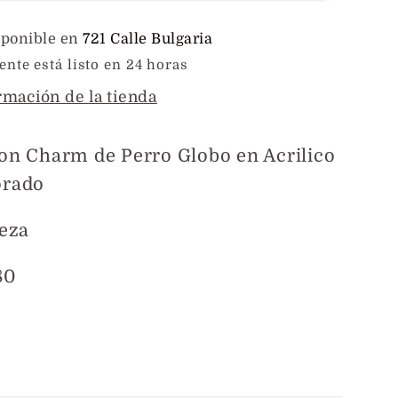
o
Acrílico
co
sponible en
721 Calle Bulgaria
Espejo
te está listo en 24 horas
rmación de la tienda
on Charm de Perro Globo en Acrilico
orado
ieza
80
tir