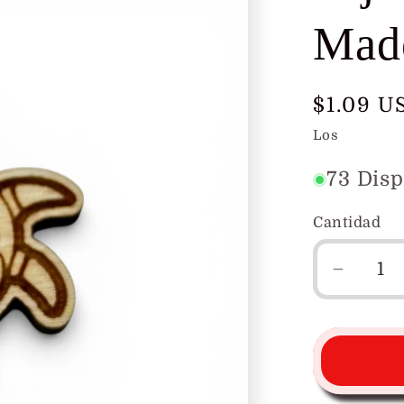
Mad
Precio
$1.09 U
habitua
Los
gastos d
73 Disp
Cantidad
Reduci
cantid
para
Dije
de
Vegiga