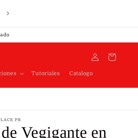
Envíos por correo se envían diariamente. Estamos
ubicados en la Calle Bulgaria 721 Puerto Nuevo, S
Juan.
rado
Iniciar
Carrito
sesión
ciones
Tutoriales
Catalogo
PLACE PR
 de Vegigante en