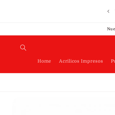
Ir
directamente
al contenido
Nue
Home
Acrilicos Impresos
P
Ir
directamente
a la
información