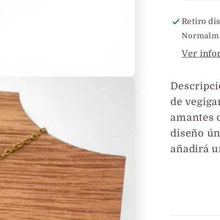
en
Mader
Retiro di
Normalmen
Ver info
Descripc
de vegiga
amantes d
diseño ún
añadirá u
Compar