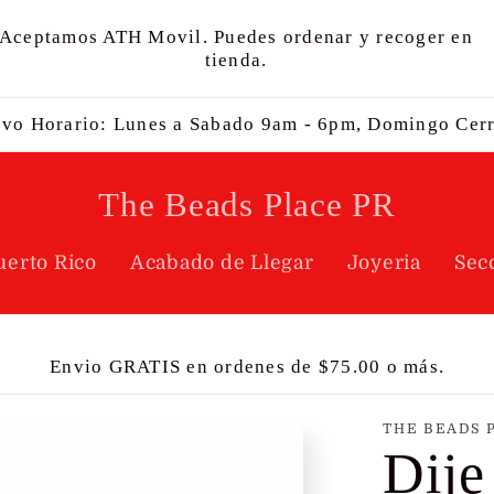
Aceptamos ATH Movil. Puedes ordenar y recoger en
tienda.
vo Horario: Lunes a Sabado 9am - 6pm, Domingo Cer
The Beads Place PR
uerto Rico
Acabado de Llegar
Joyeria
Sec
Envio GRATIS en ordenes de $75.00 o más.
THE BEADS 
Dije