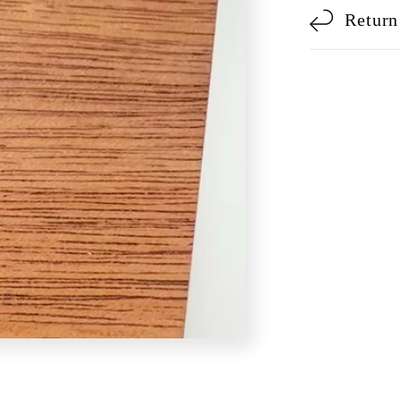
Return
r