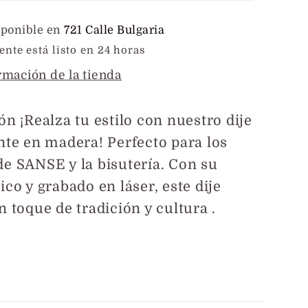
en
a
Madera
sponible en
721 Calle Bulgaria
te está listo en 24 horas
rmación de la tienda
ión
¡Realza tu estilo con nuestro dije
nte en madera! Perfecto para los
e SANSE y la bisutería. Con su
ico y grabado en láser, este dije
n toque de tradición y cultura .
tir