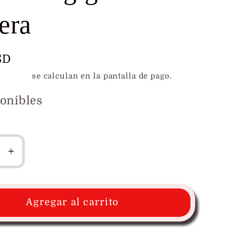
era
SD
l
e envío
se calculan en la pantalla de pago.
onibles
r
Aumentar
ad
cantidad
para
Dije
Agregar al carrito
de
nte
Vegigante