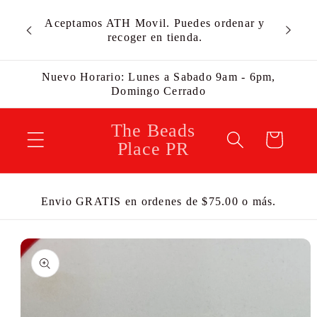
Ir
Envíos
Aceptamos ATH Movil. Puedes ordenar y
directamente
Estamos
recoger en tienda.
al contenido
Nuevo Horario: Lunes a Sabado 9am - 6pm,
Domingo Cerrado
The Beads
Carrito
Place PR
Envio GRATIS en ordenes de $75.00 o más.
Ir
directamente
a la
información
del producto