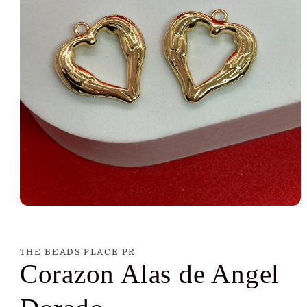
Abrir
elemento
multimedia
1
en
THE BEADS PLACE PR
una
Corazon Alas de Angel
ventana
modal