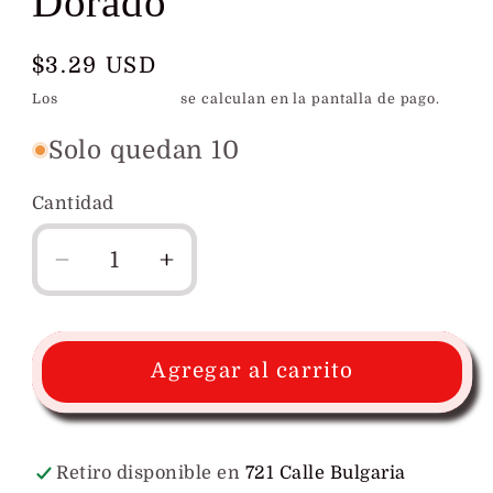
Dorado
Precio
$3.29 USD
habitual
Los
gastos de envío
se calculan en la pantalla de pago.
Solo quedan 10
Cantidad
Reducir
Aumentar
cantidad
cantidad
para
para
Corazon
Corazon
Agregar al carrito
Alas
Alas
de
de
Angel
Angel
Dorado
Dorado
Retiro disponible en
721 Calle Bulgaria