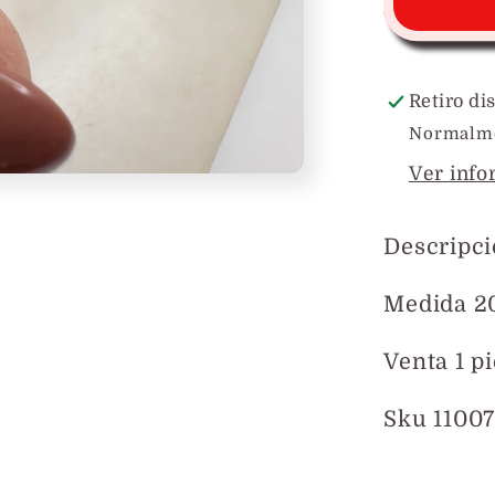
con
Bande
de
PR
Retiro di
en
Normalmen
Mader
Ver info
Descripc
Medida 
Venta 1 p
Sku 1100