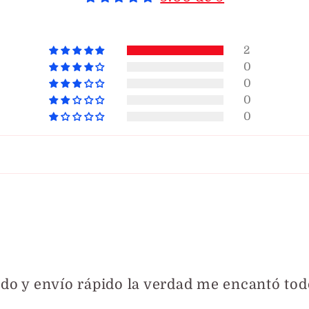
2
0
0
0
0
do y envío rápido la verdad me encantó t