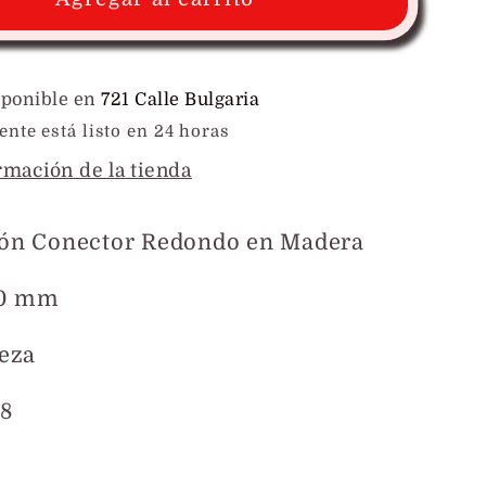
con
ra
Bandera
de
PR
sponible en
721 Calle Bulgaria
en
te está listo en 24 horas
a
Madera
rmación de la tienda
ión Conector Redondo en Madera
20 mm
ieza
78