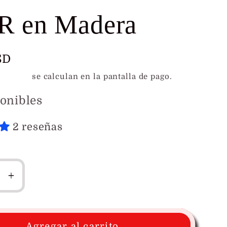
R en Madera
SD
l
e envío
se calculan en la pantalla de pago.
onibles
2 reseñas
r
Aumentar
ad
cantidad
para
or
Conector
Agregar al carrito