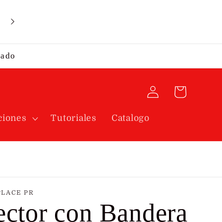
rado
Iniciar
Carrito
sesión
ciones
Tutoriales
Catalogo
PLACE PR
ctor con Bandera