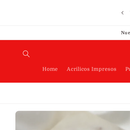
Ir
directamente
al contenido
Nue
Home
Acrilicos Impresos
P
Ir
directamente
a la
información