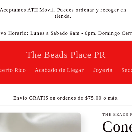
Aceptamos ATH Movil. Puedes ordenar y recoger en
tienda.
vo Horario: Lunes a Sabado 9am - 6pm, Domingo Cer
The Beads Place PR
uerto Rico
Acabado de Llegar
Joyeria
Sec
Envio GRATIS en ordenes de $75.00 o más.
THE BEADS 
Cone