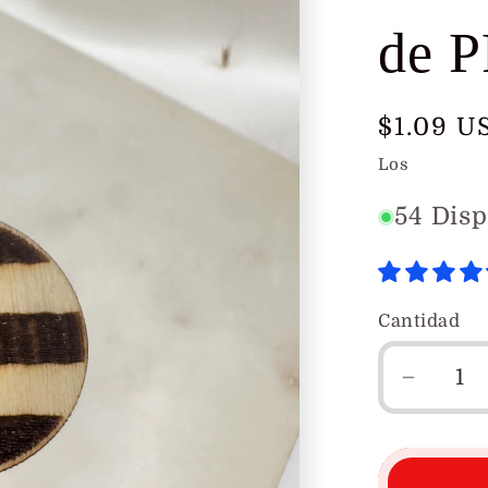
de P
Precio
$1.09 U
habitua
Los
gastos d
54 Disp
Cantidad
Reduci
cantid
para
Conect