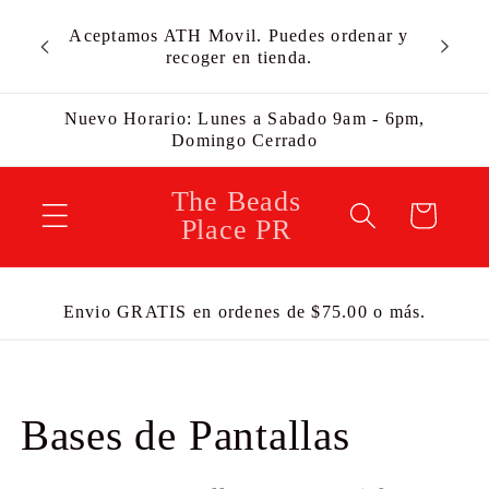
Ir
Envíos
Aceptamos ATH Movil. Puedes ordenar y
directamente
Estamos
recoger en tienda.
al contenido
Nuevo Horario: Lunes a Sabado 9am - 6pm,
Domingo Cerrado
The Beads
Carrito
Place PR
Envio GRATIS en ordenes de $75.00 o más.
C
Bases de Pantallas
o