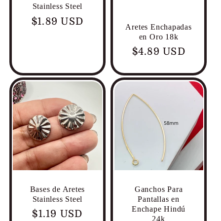
Stainless Steel
Precio
$1.89 USD
Aretes Enchapadas
habitual
en Oro 18k
Precio
$4.89 USD
habitual
Bases de Aretes
Ganchos Para
Stainless Steel
Pantallas en
Enchape Hindú
Precio
$1.19 USD
24k