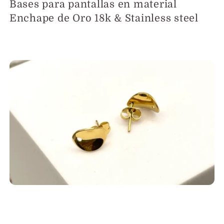
Bases para pantallas en material
Enchape de Oro 18k & Stainless steel
l
e
c
c
i
ó
n
: