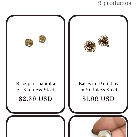
Filtrar y ordenar
9 productos
Base para pantalla
Bases de Pantallas
en Stainless Steel
en Stainless Steel
Precio
$2.39 USD
Precio
$1.99 USD
habitual
habitual