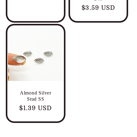
habitual
Precio
$3.59 USD
habitual
Almond Silver
Stud SS
Precio
$1.39 USD
habitual