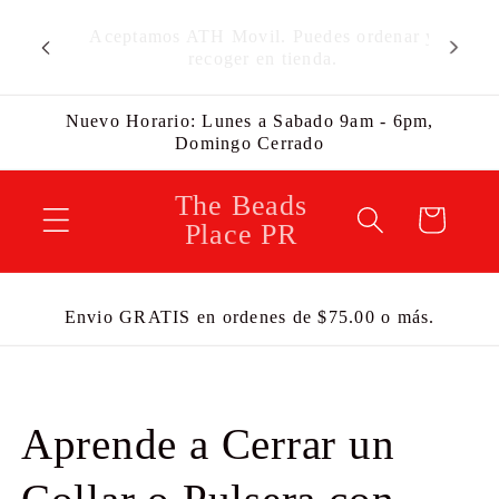
Ir
Envíos
Aceptamos ATH Movil. Puedes ordenar y
directamente
Estamos
recoger en tienda.
al contenido
Nuevo Horario: Lunes a Sabado 9am - 6pm,
Domingo Cerrado
The Beads
Carrito
Place PR
Envio GRATIS en ordenes de $75.00 o más.
Aprende a Cerrar un